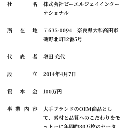
社名
株式会社ピーエルジェイインター
ナショナル
所在地
〒635-0094 奈良県大和高田市
磯野北町12番5号
代表者
増田 充代
設立
2014年4月7日
資本金
100万円
事業内容
大手ブランドのOEM商品とし
て、素材と品質へのこだわりをモ
ットーに年間約30万枚のセータ